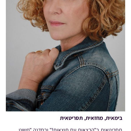
בימאית, מחזאית, תסריטאית
תסריטאית ב"הרצאות עם תוצאות!" ובסדנה "פשוט