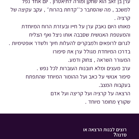
ערן בן זאב הוא שחקן ומורה לתיאטרון . יום אחד נפל
למשכב , מה שהסתבר כ׳״קדחת בהרות״ , עקב עקיצה של
קרציה .
מאותו היום נאבק ערן על חייו ובעזרת הרוח המיוחדת
והמעטפת האנושית שסבבה אותו ניצל ואף הצליח
לגרום לרופאים ולמבקרים להעלות חיוך ולשדר אופטימיות .
בדרכו המיוחדת מגולל ערן את סיפורו
המעורר השראה , צחוק ודמע.
ערב מעצים ומלא תובנות העוברות לכל נפש .
סיפור אנושי על כאב ועל ההומור המיוחד שהתפתח
בעקבות המצב.
הרצאה על קרציה ועל קריצה ועל אדם
שקורץ מחומר מיוחד .
רוצים לבנות הרצאה או
סדנה?