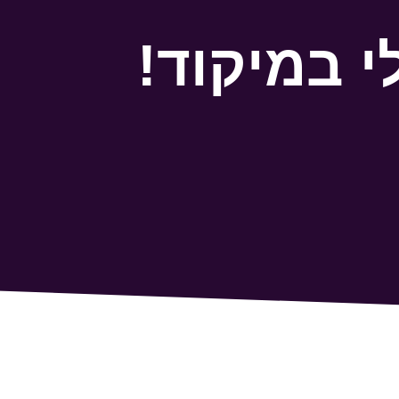
י במיקוד!