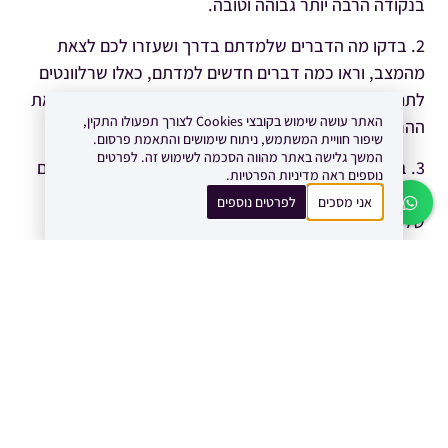
בנקודה הרבה יותר גבוהה וטובה.
2. בדקו מה הדברים שלמדתם בדרך ושעזרו לכם לצאת
מהמצב, וראו כמה דברים חדשים למדתם, כאלו שרלוונטים
לתחומים נוספים בחייכם, וגם לחייהם של אחרים שישמעו את
האתר עושה שימוש בקובצי Cookies לצורך תפעולו התקין,
ההרצאה שלכם.
שיפור חוויית המשתמש, ניתוח שימושים והתאמת פרסום.
המשך גלישה באתר מהווה הסכמה לשימוש זה. לפרטים
3. בדקו את ההישגים שלכם בעקבות מה שחוויתם, האישיים
נוספים ראה מדיניות הפרטיות.
והמקצועיים וראו שהם לא מתכתבים רק עם נושא הסיפור
אני מסכים
לפרטים נוספים
שלכם.
4. בדקו תחומי עניין ודברים נוספים שאתם עושים בחייכם,
ושאינם קשורים לאותו הנושא, ותיווכחו שאתם הרבה מעבר
לרק אותו הסיפור.
לסיכום:
זיכרו, הסיפור שלכם הוא הכח שלכם! אל תהססו לשים אותו
בפרונט.
תשתמשו בסיפור שלכם במינון שנכון לכם, תזכרו תמיד שיש