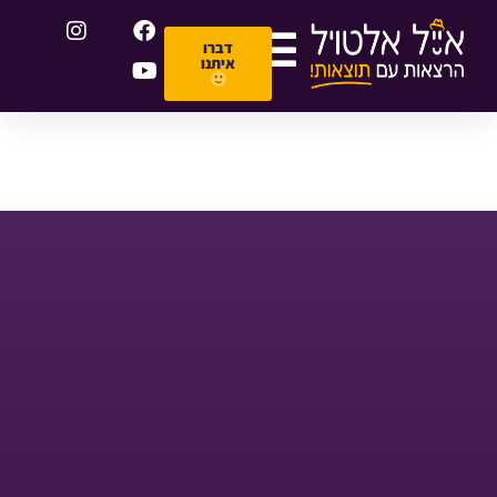
דברו
איתנו