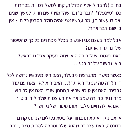
בחיים (להבדיל אלף הבדלות, קחו למשל דמויות בסדרות
כמו 'סיינפלד', 'חברים' וכו' שהדמויות שם תוייגו למשך שנים
ואפילו עשורים), מה עכשיו אני אהיה חולה הסרטן כל חיי? אין
בי שום דבר אחר?
אבל למה בעצם אני ואנשים בכלל מפחדים כל כך שהסיפור
שלהם יגדיר אותם?
האם באמת יש לזה בסיס או שזה בעיקר אצלינו בראש?
בואו נחשוב על זה רגע…
כאשר מישהי מתגרשת מבעלה, האם היא מעכשיו גרושה לכל
חייה? זה מה שמגדיר אותה?… האם היא לא יוצאת עם עוד
גברים? האם אין סיכוי שהיא תתחתן שוב? האם אין לה חוץ
מזה נניח קריירה שמביאה את העוצמות שלה לידי ביטוי?
האם אין לה חיים מלבד אותו סיפור של גירושין?
או אם ניקח את אותו בחור על כיסא גלגלים שנתתי קודם
כדוגמה, האם עצם זה שהוא עולה ומרצה למרות מצבו, כבר