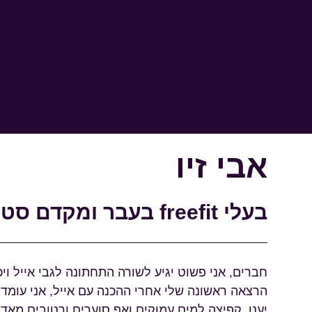
אבי זיו
בעלי freefit בעבר ומקדם סטרטאפיסטים להצלחה!
חברים, אני פשוט יגיע לשורה התחתונה לגבי אייל ויכולותיו המטורפות
הרצאה ראשונה שלי אחרי ההכנה עם אייל, אני עומד מול 300 אנשים בקהל, על במה ענקית לא פחות ולא יותר בסי
יענו, קפיצה למים עמוקים ואף סוערים ורטובים מאד